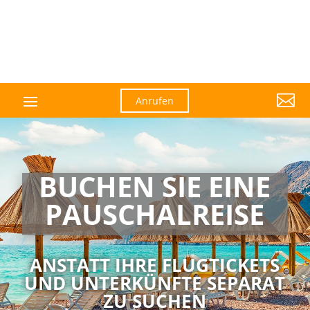

Anrufen
BUCHEN SIE EINE
PAUSCHAL­­REISE
ANSTATT IHRE FLUGTICKETS
UND UNTERKÜNFTE SEPARAT
ZU SUCHEN