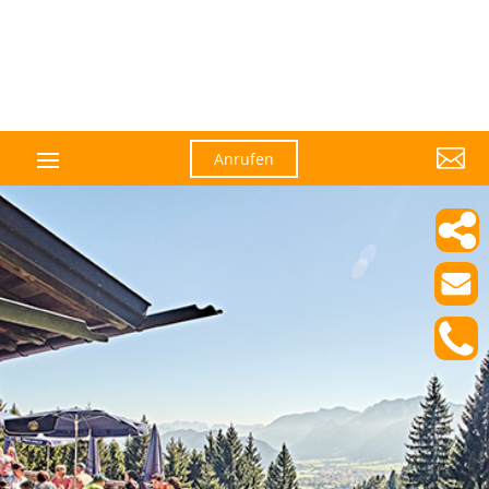

Anrufen